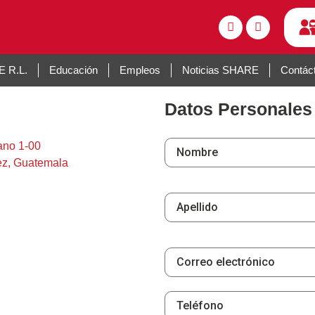
Contáctenos
 R.L.
Educación
Empleos
Noticias SHARE
Contác
Datos Personales
ano 1-00
ez, Guatemala