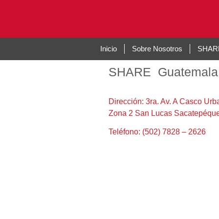
Inicio
Sobre Nosotros
SHARE
SHARE Guatemala
Dirección: 3ra. Av. A Casco Urb
Zona 2 San Lucas Sacatepéqu
Teléfono: (502) 7828 – 2626